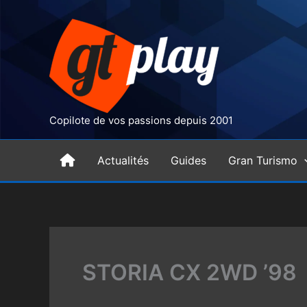
Aller
au
contenu
Copilote de vos passions depuis 2001
H
Actualités
Guides
Gran Turismo
o
m
STORIA CX 2WD ’98
e