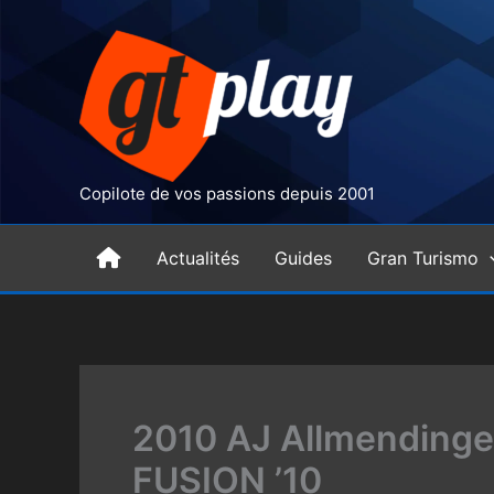
Aller
au
contenu
Copilote de vos passions depuis 2001
H
Actualités
Guides
Gran Turismo
o
m
2010 AJ Allmendinge
e
FUSION ’10