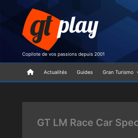
Aller
au
contenu
Copilote de vos passions depuis 2001
H
Actualités
Guides
Gran Turismo
o
m
GT LM Race Car Spec 
e