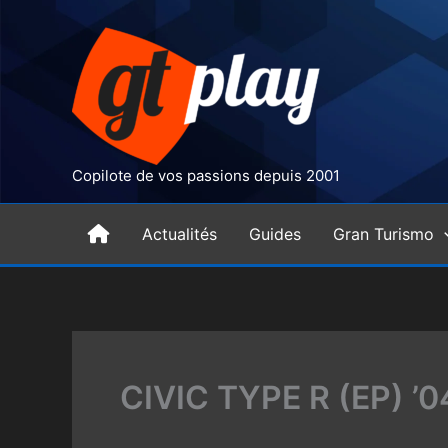
Aller
au
contenu
Copilote de vos passions depuis 2001
H
Actualités
Guides
Gran Turismo
o
m
CIVIC TYPE R (EP) ’0
e