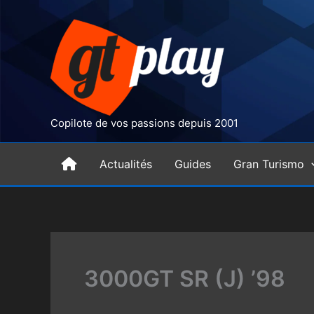
Aller
au
contenu
Copilote de vos passions depuis 2001
H
Actualités
Guides
Gran Turismo
o
m
3000GT SR (J) ’98
e