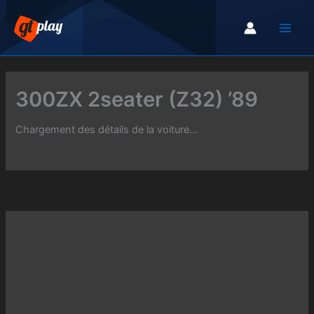
Aller
au
contenu
300ZX 2seater (Z32) ’89
Chargement des détails de la voiture...