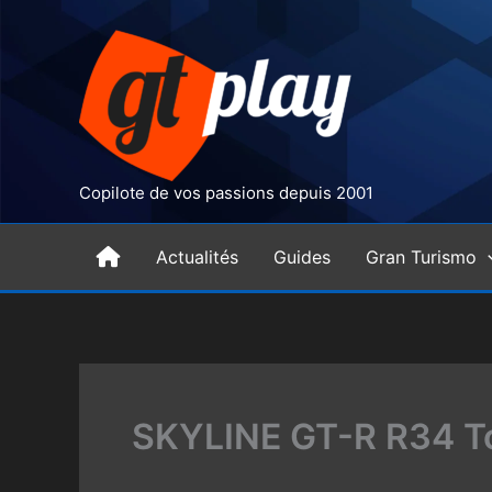
Aller
au
contenu
Copilote de vos passions depuis 2001
H
Actualités
Guides
Gran Turismo
o
m
SKYLINE GT-R R34 To
e