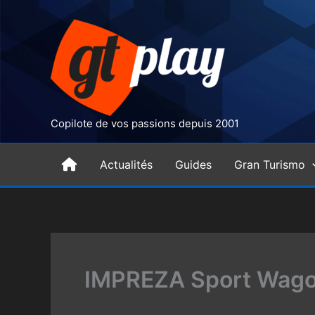
Aller
au
contenu
Copilote de vos passions depuis 2001
H
Actualités
Guides
Gran Turismo
o
m
IMPREZA Sport Wagon
e