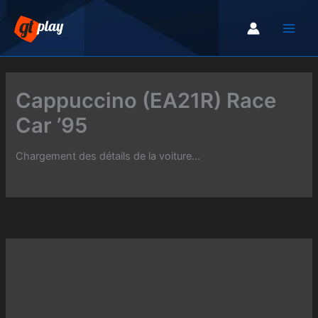
Aller
au
contenu
Cappuccino (EA21R) Race
Car ’95
Chargement des détails de la voiture...