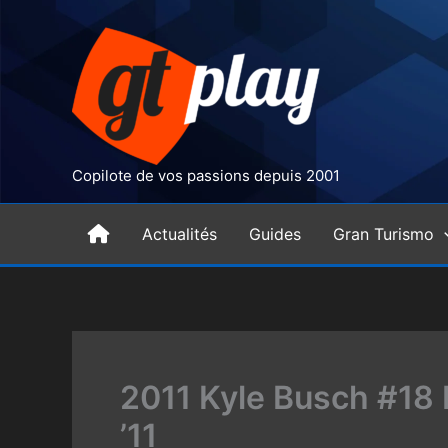
Aller
au
contenu
Copilote de vos passions depuis 2001
H
Actualités
Guides
Gran Turismo
o
m
2011 Kyle Busch #
e
’11