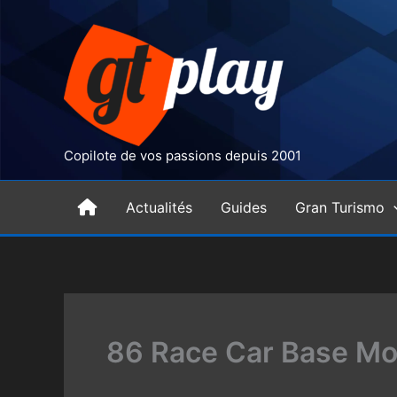
Aller
au
contenu
Copilote de vos passions depuis 2001
H
Actualités
Guides
Gran Turismo
o
m
86 Race Car Base Mod
e