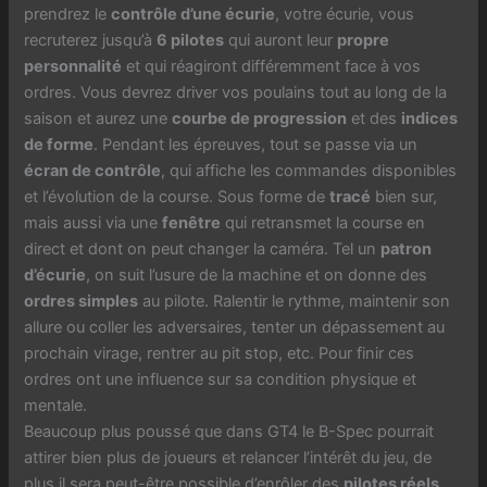
prendrez le
contrôle d’une écurie
, votre écurie, vous
recruterez jusqu’à
6 pilotes
qui auront leur
propre
personnalité
et qui réagiront différemment face à vos
ordres. Vous devrez driver vos poulains tout au long de la
saison et aurez une
courbe de progression
et des
indices
de forme
. Pendant les épreuves, tout se passe via un
écran de contrôle
, qui affiche les commandes disponibles
et l’évolution de la course. Sous forme de
tracé
bien sur,
mais aussi via une
fenêtre
qui retransmet la course en
direct et dont on peut changer la caméra. Tel un
patron
d’écurie
, on suit l’usure de la machine et on donne des
ordres simples
au pilote. Ralentir le rythme, maintenir son
allure ou coller les adversaires, tenter un dépassement au
prochain virage, rentrer au pit stop, etc. Pour finir ces
ordres ont une influence sur sa condition physique et
mentale.
Beaucoup plus poussé que dans GT4 le B-Spec pourrait
attirer bien plus de joueurs et relancer l’intérêt du jeu, de
plus il sera peut-être possible d’enrôler des
pilotes réels
…