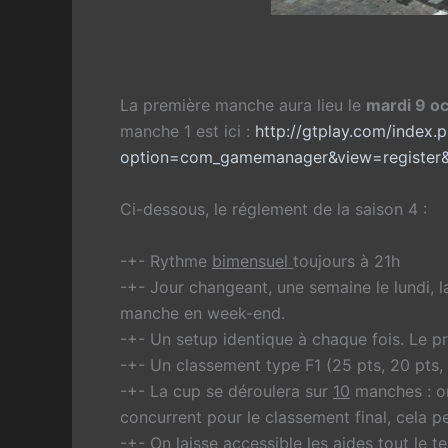
La première manche aura lieu le
mardi 9 oc
manche 1 est ici :
http://gtplay.com/index.
option=com_gamemanager&view=register
Ci-dessous, le réglement de la saison 4 :
-+- Rythme
bimensuel
toujours à 21h
-+- Jour changeant, une semaine le lundi, l
manche en week-end.
-+- Un setup identique à chaque fois. Le p
-+- Un classement type F1 (25 pts, 20 pts, 16 
-+- La cup se déroulera sur
10
manches : o
concurrent pour le classement final, cela
-+- On laisse accessible les aides tout le 