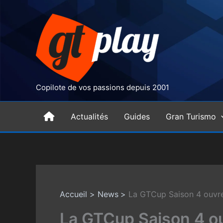
Aller
au
contenu
Copilote de vos passions depuis 2001
H
Actualités
Guides
Gran Turismo
o
m
Accueil
News
La GTCup Saison 4 ouvre
e
La GTCup Saison 4 ou