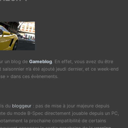
ur un blog de
Gameblog
. En effet, vous avez du être
aisonnier n’a été ajouté jeudi dernier, et ce week-end
use » dans ces évènements.
vis du
bloggeur
: pas de mise à jour majeure depuis
ente du mode B-Spec directement jouable depuis un PC,
notamment la prochaine compatibilité de certains
 peuvent annoncer la sortie prochaine de la
version