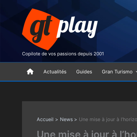
Aller
au
contenu
Copilote de vos passions depuis 2001
H
Actualités
Guides
Gran Turismo
o
m
Accueil
News
Une mise à jour à l’horiz
e
Une mise à jour à l’ho