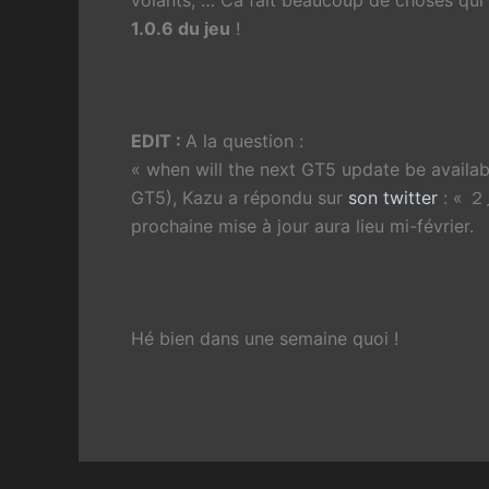
1.0.6 du jeu
!
EDIT :
A la question :
« when will the next GT5 update be availab
GT5), Kazu a répondu sur
son twitter
: « 
prochaine mise à jour aura lieu mi-février.
Hé bien dans une semaine quoi !