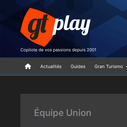
Aller
au
contenu
Copilote de vos passions depuis 2001
H
Actualités
Guides
Gran Turismo
o
m
Équipe Union
e