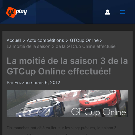
Aller
au
contenu
Accueil
Actu compétitions
GTCup Online
La moitié de la saison 3 de la GTCup Online effectuée!
La moitié de la saison 3 de la
GTCup Online effectuée!
Par
Frizzou
/
mars 6, 2012
Dix manches ont déjà eu lieu sur les vingt prévues, la saison 3