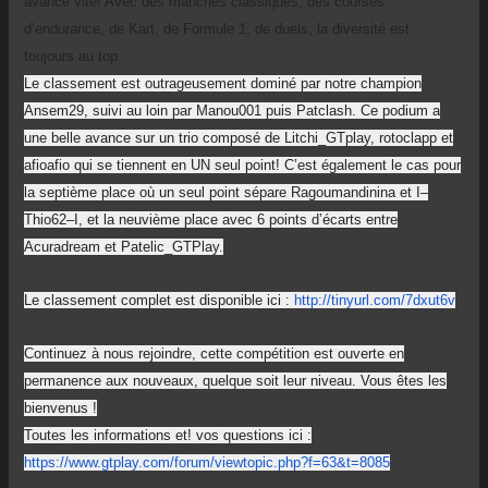
avance vite! Avec des manches classiques, des courses
d’endurance, de Kart, de Formule 1, de duels, la diversité est
toujours au top.
Le classement est outrageusement dominé par notre champion
Ansem29, suivi au loin par Manou001 puis Patclash. Ce podium a
une belle avance sur un trio composé de Litchi_GTplay, rotoclapp et
afioafio qui se tiennent en UN seul point! C’est également le cas pour
la septième place où un seul point sépare Ragoumandinina et I–
Thio62–I, et la neuvième place avec 6 points d’écarts entre
Acuradream et Patelic_GTPlay.
Le classement complet est disponible ici :
http://tinyurl.com/7dxut6v
Continuez à nous rejoindre, cette compétition est ouverte en
permanence aux nouveaux, quelque soit leur niveau. Vous êtes les
bienvenus !
Toutes les informations et! vos questions ici :
https://www.gtplay.com/forum/viewtopic.php?f=63&t=8085