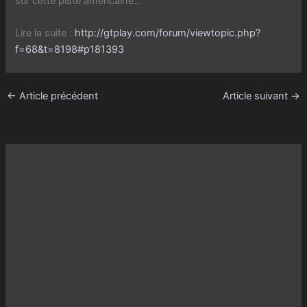
sur cette piste américaine…
Lire la suite :
http://gtplay.com/forum/viewtopic.php?
f=68&t=8198#p181393
←
Article précédent
Article suivant
→