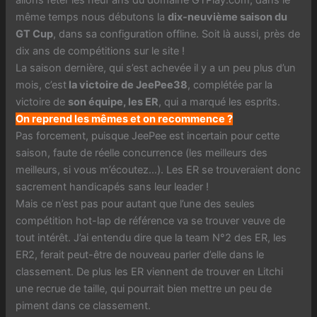
allons fêter les neuf ans du domaine GTPlay.com, dans le
même temps nous débutons la
dix-neuvième saison du
GT Cup
, dans sa configuration offline. Soit là aussi, près de
dix ans de compétitions sur le site !
La saison dernière, qui s’est achevée il y a un peu plus d’un
mois, c’est
la victoire de JeePee38
, complétée par la
victoire de
son équipe, les ER
, qui a marqué les esprits.
On reprend les mêmes et on recommence ?
Pas forcement, puisque JeePee est incertain pour cette
saison, faute de réelle concurrence (les meilleurs des
meilleurs, si vous m’écoutez…). Les ER se trouveraient donc
sacrement handicapés sans leur leader !
Mais ce n’est pas pour autant que l’une des seules
compétition hot-lap de référence va se trouver veuve de
tout intérêt. J’ai entendu dire que la team N°2 des ER, les
ER2, ferait peut-être de nouveau parler d’elle dans le
classement. De plus les ER viennent de trouver en Litchi
une recrue de taille, qui pourrait bien mettre un peu de
piment dans ce classement.