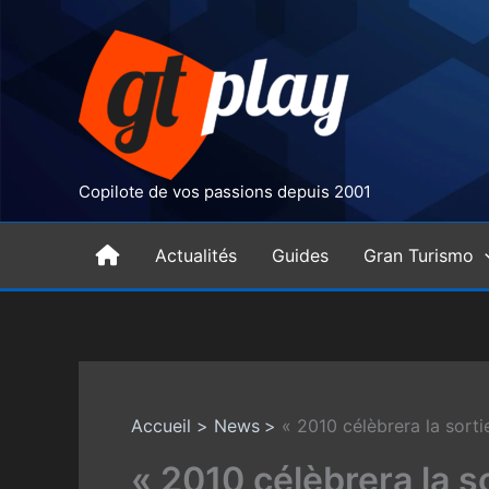
Aller
au
contenu
Copilote de vos passions depuis 2001
H
Actualités
Guides
Gran Turismo
o
m
Accueil
News
« 2010 célèbrera la sort
e
« 2010 célèbrera la s