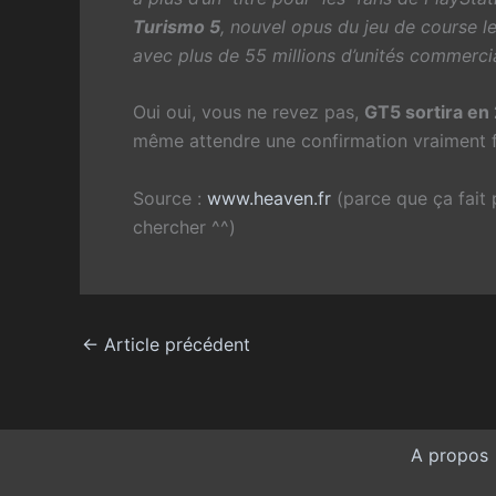
Turismo 5
, nouvel opus du jeu de course l
avec plus de 55 millions d’unités commerci
Oui oui, vous ne revez pas,
GT5 sortira en
même attendre une confirmation vraiment fe
Source :
www.heaven.fr
(parce que ça fait 
chercher ^^)
←
Article précédent
A propos